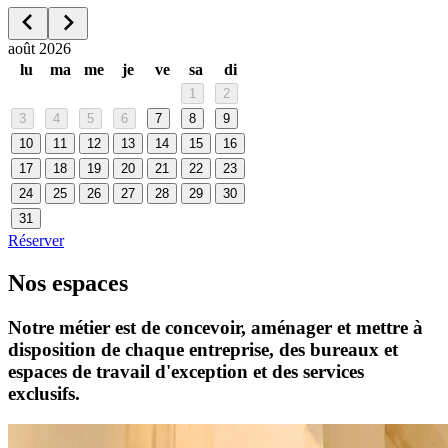
août 2026
lu
ma
me
je
ve
sa
di
1
2
3
4
5
6
7
8
9
10
11
12
13
14
15
16
17
18
19
20
21
22
23
24
25
26
27
28
29
30
31
Réserver
Nos espaces
Notre métier est de concevoir, aménager et mettre à
disposition de chaque entreprise, des bureaux et
espaces de travail d'exception et des services
exclusifs.