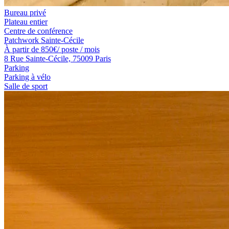
Bureau privé
Plateau entier
Centre de conférence
Patchwork Sainte-Cécile
À partir de
850
€
/ poste / mois
8 Rue Sainte-Cécile, 75009 Paris
Parking
Parking à vélo
Salle de sport