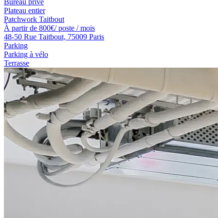
Bureau privé
Plateau entier
Patchwork Taitbout
À partir de
800
€
/ poste / mois
48-50 Rue Taitbout, 75009 Paris
Parking
Parking à vélo
Terrasse