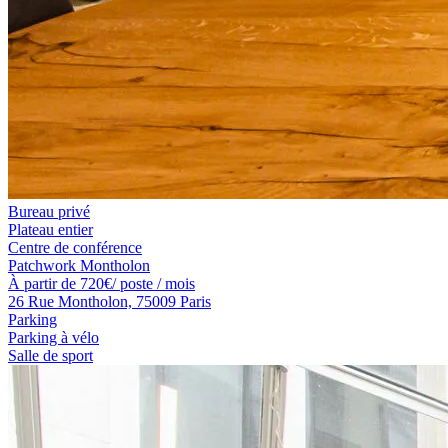
Bureau privé
Plateau entier
Centre de conférence
Patchwork Montholon
À partir de
720
€
/ poste / mois
26 Rue Montholon, 75009 Paris
Parking
Parking à vélo
Salle de sport