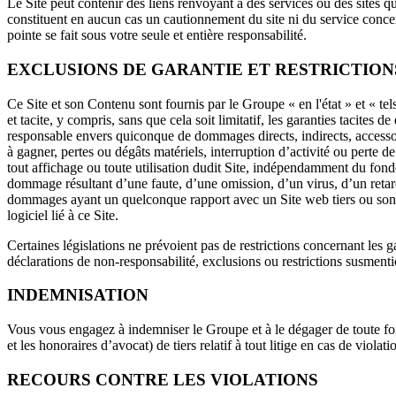
Le Site peut contenir des liens renvoyant à des services ou des sites qu
constituent en aucun cas un cautionnement du site ni du service concern
pointe se fait sous votre seule et entière responsabilité.
EXCLUSIONS DE GARANTIE ET RESTRICTION
Ce Site et son Contenu sont fournis par le Groupe « en l'état » et « te
et tacite, y compris, sans que cela soit limitatif, les garanties tacite
responsable envers quiconque de dommages directs, indirects, accesso
à gagner, pertes ou dégâts matériels, interruption d’activité ou perte
tout affichage ou toute utilisation dudit Site, indépendamment du fond
dommage résultant d’une faute, d’une omission, d’un virus, d’un retar
dommages ayant un quelconque rapport avec un Site web tiers ou son Con
logiciel lié à ce Site.
Certaines législations ne prévoient pas de restrictions concernant les g
déclarations de non-responsabilité, exclusions ou restrictions susment
INDEMNISATION
Vous vous engagez à indemniser le Groupe et à le dégager de toute for
et les honoraires d’avocat) de tiers relatif à tout litige en cas de viol
RECOURS CONTRE LES VIOLATIONS