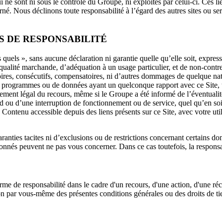
i ne sont ni sous le contrôle du Groupe, ni exploités par celui-ci. Ces li
é. Nous déclinons toute responsabilité à l’égard des autres sites ou servi
S DE RESPONSABILITÉ
ls quels », sans aucune déclaration ni garantie quelle qu’elle soit, expr
s de qualité marchande, d’adéquation à un usage particulier, et de non-con
ires, consécutifs, compensatoires, ni d’autres dommages de quelque na
 de programmes ou de données ayant un quelconque rapport avec ce Site, t
ement légal du recours, même si le Groupe a été informé de l’éventualité
d ou d’une interruption de fonctionnement ou de service, quel qu’en soi
tenu accessible depuis des liens présents sur ce Site, avec votre utili
aranties tacites ni d’exclusions ou de restrictions concernant certains do
ionnés peuvent ne pas vous concerner. Dans ce cas toutefois, la responsa
me de responsabilité dans le cadre d'un recours, d'une action, d'une réc
ation par vous-même des présentes conditions générales ou des droits de tie