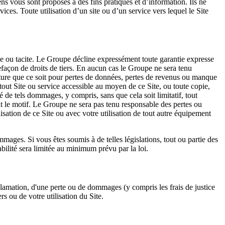
ens vous sont proposés à des fins pratiques et d’information. Ils ne
ces. Toute utilisation d’un site ou d’un service vers lequel le Site
esse ou tacite. Le Groupe décline expressément toute garantie expresse
trefaçon de droits de tiers. En aucun cas le Groupe ne sera tenu
ture que ce soit pour pertes de données, pertes de revenus ou manque
out Site ou service accessible au moyen de ce Site, ou toute copie,
 de tels dommages, y compris, sans que cela soit limitatif, tout
t le motif. Le Groupe ne sera pas tenu responsable des pertes ou
sation de ce Site ou avec votre utilisation de tout autre équipement
mmages. Si vous êtes soumis à de telles législations, tout ou partie des
bilité sera limitée au minimum prévu par la loi.
lamation, d'une perte ou de dommages (y compris les frais de justice
rs ou de votre utilisation du Site.