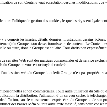
odification de son Contenu vaut acceptation desdites modifications, que
e notre Politique de gestion des cookies, lesquelles régissent également 
, y compris les images, détails, données, illustrations, dessins, icônes, 
irectement) du Groupe et/ou de ses fournisseurs de contenu. Le Contenu 
tuelle ou autre, dont le Groupe est titulaire. Tous droits non expressém
n de ses sites Web sont des marques commerciales et de service exclusi
sifs du Groupe ne vous est octroyé ni conféré.
’un des sites web du Groupe dont ledit Groupe n’est pas propriétaire app
ent personnelles et non commerciales. Toute autre utilisation du Site ou 
 publication, la distribution, l’utilisation d’un serveur cache, le télécharg
me de diffusion, sans le consentement exprès écrit du Groupe ou de son p
tiliser des balises Méta ou tout autre texte masqué, sans notre consent