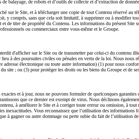
rs de balayage, de robots et d’outils de collecte et d’extraction de donné
ché sur le Site, et à télécharger une copie de tout Contenu réservé au 
, y compris, sans que cela soit limitatif, à supprimer ou à modifier tout
et de titre de propriété du Contenu. Les informations du présent Site son
 professionnels ou commerciaux entre vous-même et le Groupe.
nterdit d'afficher sur le Site ou de transmettre par celui-ci du contenu ill
lieu à des poursuites civiles ou pénales en vertu de la loi. Nous nous 
re adresse électronique ou toute autre information) (1) pour nous conform
u site ; ou (3) pour protéger les droits ou les biens du Groupe et de ses 
actes et à jour, nous ne pouvons formuler de quelconques garanties quant 
arantissons que ce dernier est exempt de virus. Nous déclinons également
ntenu, à améliorer le Site et à corriger toute erreur ou omission, à tout
es inexactitudes. Vous reconnaissez que l’utilisation des informations fou
e à gagner ou autre dommage ou perte subie du fait de l’utilisation de 