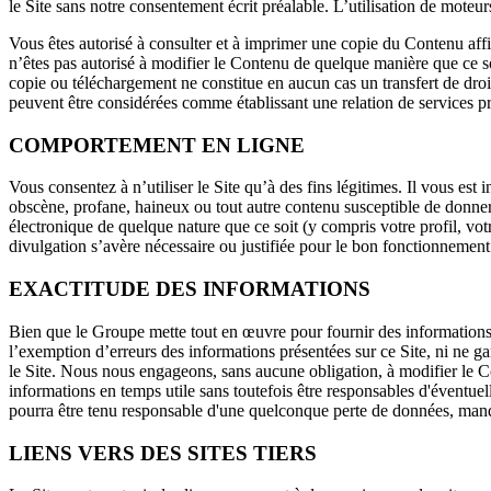
le Site sans notre consentement écrit préalable. L’utilisation de moteu
Vous êtes autorisé à consulter et à imprimer une copie du Contenu affi
n’êtes pas autorisé à modifier le Contenu de quelque manière que ce soit
copie ou téléchargement ne constitue en aucun cas un transfert de droit 
peuvent être considérées comme établissant une relation de services
COMPORTEMENT EN LIGNE
Vous consentez à n’utiliser le Site qu’à des fins légitimes. Il vous est i
obscène, profane, haineux ou tout autre contenu susceptible de donner 
électronique de quelque nature que ce soit (y compris votre profil, vot
divulgation s’avère nécessaire ou justifiée pour le bon fonctionnement d
EXACTITUDE DES INFORMATIONS
Bien que le Groupe mette tout en œuvre pour fournir des informations ex
l’exemption d’erreurs des informations présentées sur ce Site, ni ne g
le Site. Nous nous engageons, sans aucune obligation, à modifier le Co
informations en temps utile sans toutefois être responsables d'éventuell
pourra être tenu responsable d'une quelconque perte de données, manqu
LIENS VERS DES SITES TIERS