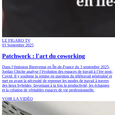
LE FIGARO TV
03 Septembre 2025
Patchwork : l'art du coworking
Dans l’émission Bienvenue en Île-de-France du 3 septembre 2025,
Jordan Chiche analyse l’évolution des espaces de travail à l’ère post-
Covid. Il y souligne la remise en question du télétravail généralisé et
met en avant la nécessité de repenser les modes de travail à travers
des lieux hybrides, favorisant à la fois la productivité, les échanges
et la création de véritables espaces de vie professionnelle.
VOIR LA VIDÉO