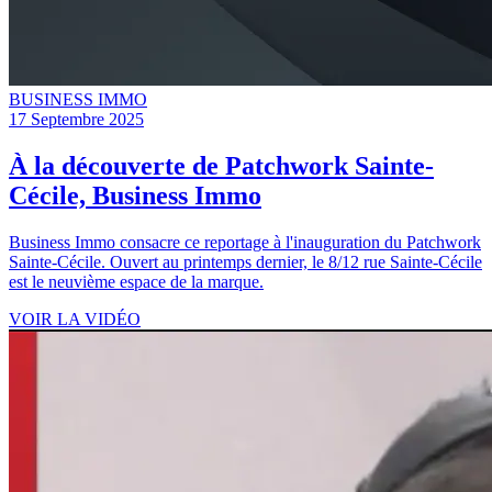
BUSINESS IMMO
17 Septembre 2025
À la découverte de Patchwork Sainte-
Cécile, Business Immo
Business Immo consacre ce reportage à l'inauguration du Patchwork
Sainte-Cécile. Ouvert au printemps dernier, le 8/12 rue Sainte-Cécile
est le neuvième espace de la marque.
VOIR LA VIDÉO