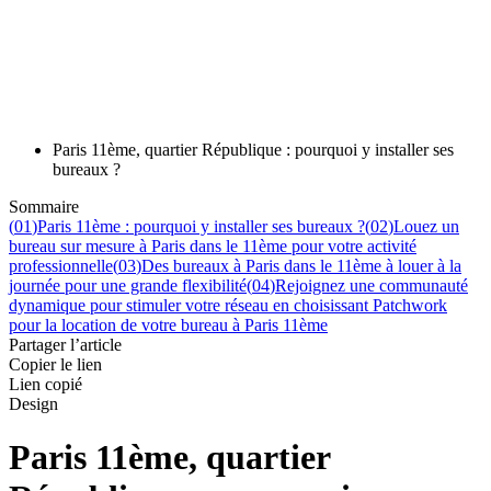
Paris 11ème, quartier République : pourquoi y installer ses
bureaux ?
Sommaire
(
01
)
Paris 11ème : pourquoi y installer ses bureaux ?
(
02
)
Louez un
bureau sur mesure à Paris dans le 11ème pour votre activité
professionnelle
(
03
)
Des bureaux à Paris dans le 11ème à louer à la
journée pour une grande flexibilité
(
04
)
Rejoignez une communauté
dynamique pour stimuler votre réseau en choisissant Patchwork
pour la location de votre bureau à Paris 11ème
Partager l’article
Copier le lien
Lien copié
Design
Paris 11ème, quartier